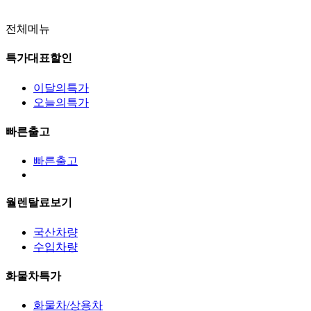
전체메뉴
특가대표할인
이달의특가
오늘의특가
빠른출고
빠른출고
월렌탈료보기
국산차량
수입차량
화물차특가
화물차/상용차