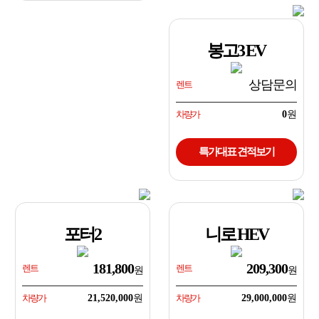
봉고3 EV
상담문의
렌트
차량가
0
특가대표 견적보기
포터2
니로 HEV
181,800
209,300
렌트
렌트
차량가
21,520,000
차량가
29,000,000