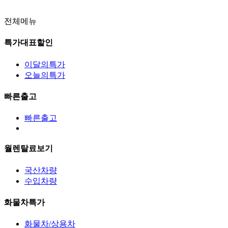
전체메뉴
특가대표할인
이달의특가
오늘의특가
빠른출고
빠른출고
월렌탈료보기
국산차량
수입차량
화물차특가
화물차/상용차