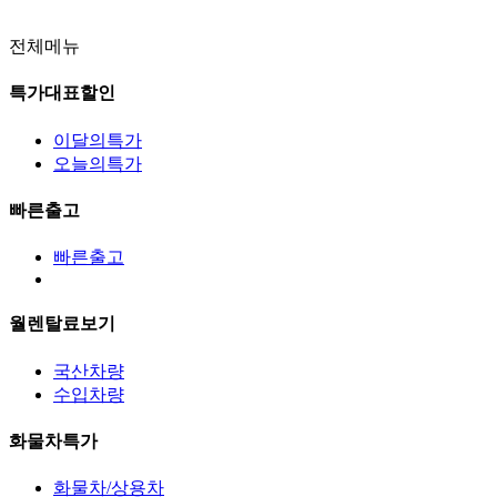
전체메뉴
특가대표할인
이달의특가
오늘의특가
빠른출고
빠른출고
월렌탈료보기
국산차량
수입차량
화물차특가
화물차/상용차